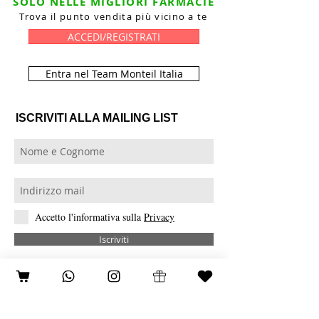
SOLO NELLE MIGLIORI FARMACIE
Trova il punto vendita più vicino a te
ACCEDI/REGISTRATI
Entra nel Team Monteil Italia
ISCRIVITI ALLA MAILING LIST
Accetto l'informativa sulla
Privacy
Iscriviti
GARANZIA MONTEIL
IL MARCHIO
Pagamento sicuro
La nascita del Mito
Modalità di consegna/reso
Ricerca cosmetica
Consegna e reso gratuiti
Monteil e le Donne