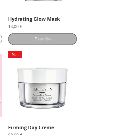
Hydrating Glow Mask
Vista rapida
Prezzo
14,00 €
Esaurito
NEW
Firming Day Creme
Vista rapida
Prezzo
88,00 €