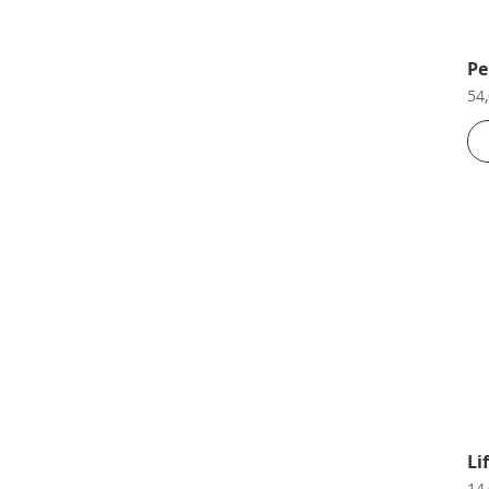
Pe
Pr
54
Li
Pr
14