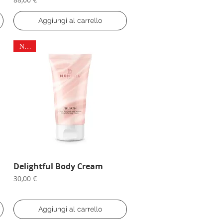
Aggiungi al carrello
NEW
Delightful Body Cream
Vista rapida
Prezzo
30,00 €
Aggiungi al carrello