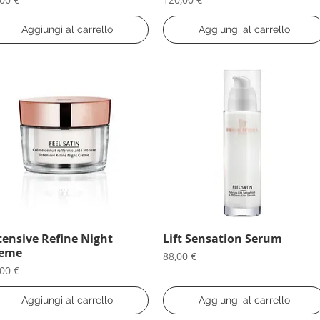
Aggiungi al carrello
Aggiungi al carrello
tensive Refine Night
Vista rapida
Lift Sensation Serum
Vista rapida
reme
Prezzo
88,00 €
ezzo
,00 €
Aggiungi al carrello
Aggiungi al carrello