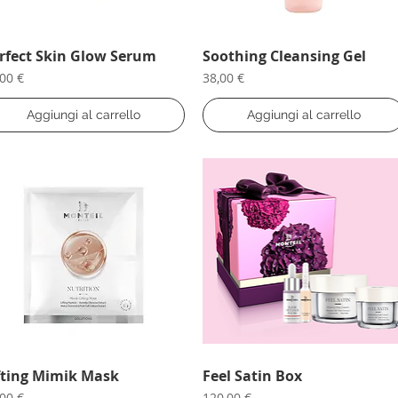
rfect Skin Glow Serum
Vista rapida
Soothing Cleansing Gel
Vista rapida
ezzo
Prezzo
,00 €
38,00 €
Aggiungi al carrello
Aggiungi al carrello
fting Mimik Mask
Vista rapida
Feel Satin Box
Vista rapida
ezzo
Prezzo
,00 €
120,00 €