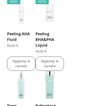
NEW
NEW
Peeling AHA
Peeling
Fluid
BHA&PHA
Liquid
Prezzo
60,00 €
Prezzo
44,00 €
Aggiungi al
Aggiungi al
carrello
carrello
Deep
Refreshing