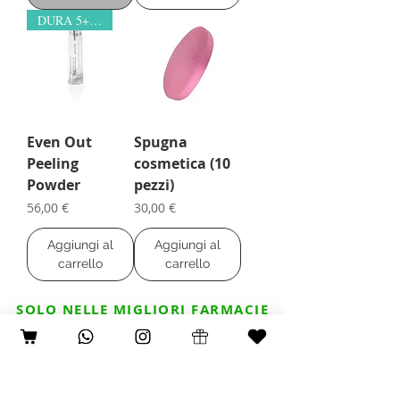
DURA 5+ MESI!
Even Out
Spugna
Peeling
cosmetica (10
Powder
pezzi)
Prezzo
Prezzo
56,00 €
30,00 €
Aggiungi al
Aggiungi al
carrello
carrello
SOLO NELLE MIGLIORI FARMACIE
Trova il punto vendita più vicino a te
ACCEDI/REGISTRATI
Entra nel Team Monteil Italia