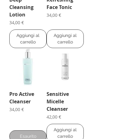
Cleansing
Face Tonic
Lotion
Prezzo
34,00 €
Prezzo
34,00 €
Aggiungi al
Aggiungi al
carrello
carrello
Pro Active
Sensitive
Cleanser
Micelle
Cleanser
Prezzo
34,00 €
Prezzo
42,00 €
Aggiungi al
Esaurito
carrello