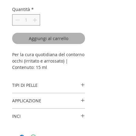
Quantità
*
Aggiungi al carrello
Per la cura quotidiana del contorno
occhi (irritato e arrossato) |
Contenuto: 15 ml
TIPI DI PELLE
Per tutti I tipi di pelle. Per la cura
APPLICAZIONE
quotidiana del contorno occhi (irritato e
arrossato).
Applicare mattina e sera con i
INCI
polpastrelli sul contorno occhi e
massaggiare delicatamente.
AQUA (WATER), CETEARYL
ETHYLHEXANOATE, DECYL COCOATE,