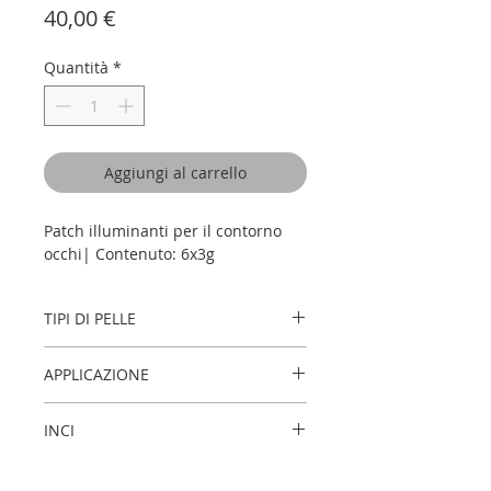
Prezzo
40,00 €
Quantità
*
Aggiungi al carrello
Patch illuminanti per il contorno
occhi| Contenuto: 6x3g
TIPI DI PELLE
Per tutti I tipi di pelle, anche pelli
APPLICAZIONE
sensibili
Applicare sotto gli occhi e lasciar agire
INCI
per 15 minuti.
AQUA (WATER), PENTYLENE GLYCOL,
TOCOPHEROL, GLYCERIN, HELIANTHUS